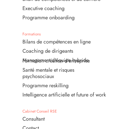
Executive coaching
Programme onboarding
Formations
Bilans de compétences en ligne
Coaching de dirigeants
Management d'équipe hybride
Formation création d'entreprise
Santé mentale et risques
psychosociaux
Programme reskilling
Intelligence artificielle et future of work
Cabinet Conseil RSE
Consultant
Contact