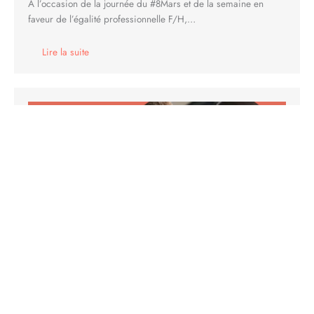
A l’occasion de la journée du #8Mars et de la semaine en
faveur de l’égalité professionnelle F/H,…
Lire la suite
L’Essentiel RSE & RH du 20/02 : vers la fin du full remote ? Le
DRH du futur. Gouvernance et mixité. Egalité pro F/H et
sensibilisation RSE.