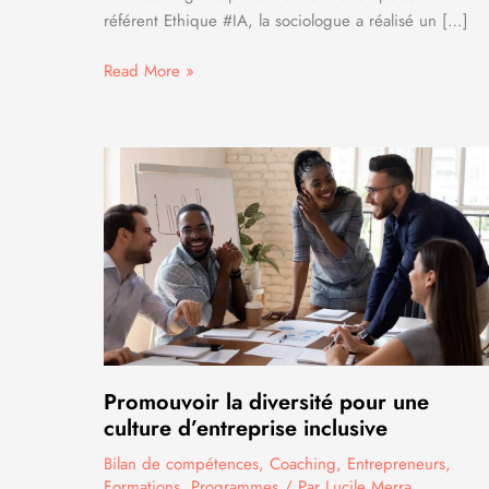
référent Ethique #IA, la sociologue a réalisé un […]
Conférence
Read More »
8
mars
:
Egalité
professionnelle
et
empowerment
au
féminin
Promouvoir la diversité pour une
culture d’entreprise inclusive
Bilan de compétences
,
Coaching
,
Entrepreneurs
,
Formations
,
Programmes
/ Par
Lucile Merra