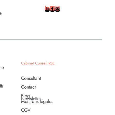
e
Cabinet Conseil RSE
ne
Consultant
e
se
Contact
Blog
Newsletter
Mentions légales
CGV