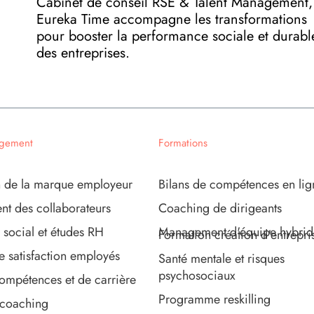
Cabinet de conseil RSE & Talent Management,
Eureka Time accompagne les transformations
pour booster la performance sociale et durabl
des entreprises.
agement
Formations
 de la marque employeur
Bilans de compétences en lig
t des collaborateurs
Coaching de dirigeants
 social et études RH
Management d'équipe hybrid
Formation création d'entrepri
e satisfaction employés
Santé mentale et risques
psychosociaux
compétences et de carrière
Programme reskilling
 coaching