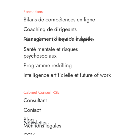
Formations
Bilans de compétences en ligne
Coaching de dirigeants
Management d'équipe hybride
Formation création d'entreprise
Santé mentale et risques
psychosociaux
Programme reskilling
Intelligence artificielle et future of work
Cabinet Conseil RSE
Consultant
Contact
Blog
Newsletter
Mentions légales